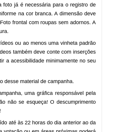
foto já é necessária para o registro de
uniforme na cor branca. A dimensão deve
 Foto frontal com roupas sem adornos. A
ura.
 vídeos ou ao menos uma vinheta padrão
s vídeos também deve conte com inserções
tir a acessibilidade minimamente no seu
ção desse material de campanha.
mpanha, uma gráfica responsável pela
ntão não se esqueça! O descumprimento
!
do até às 22 horas do dia anterior ao da
l de votação ou em áreas próximas poderá