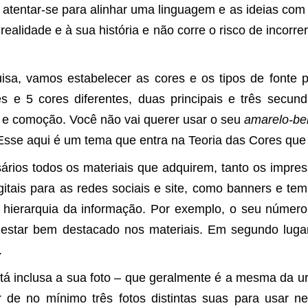
e atentar-se para alinhar uma linguagem e as ideias com
alidade e à sua história e não corre o risco de incorre
sa, vamos estabelecer as cores e os tipos de fonte p
es e 5 cores diferentes, duas principais e três secund
 e comoção. Você não vai querer usar o seu
amarelo-be
Esse aqui é um tema que entra na Teoria das Cores que
rios todos os materiais que adquirem, tanto os impress
gitais para as redes sociais e site, como banners e te
 hierarquia da informação. Por exemplo, o seu número
ve estar bem destacado nos materiais. Em segundo lug
.
inclusa a sua foto – que geralmente é a mesma da ur
r de no mínimo três fotos distintas suas para usar n