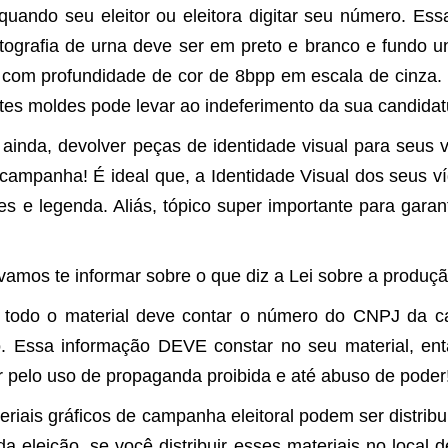
do seu eleitor ou eleitora digitar seu número. Essa 
fotografia de urna deve ser em preto e branco e fundo 
 com profundidade de cor de 8bpp em escala de cinza.
tes moldes pode levar ao indeferimento da sua candidat
inda, devolver peças de identidade visual para seus
da campanha! É ideal que, a Identidade Visual dos seu
s e legenda. Aliás, tópico super importante para garan
, vamos te informar sobre o que diz a Lei sobre a produ
odo o material deve contar o número do CNPJ da ca
o. Essa informação DEVE constar no seu material, e
r pelo uso de propaganda proibida e até abuso de poder
is gráficos de campanha eleitoral podem ser distribuí
da eleição, se você distribuir esses materiais no loca